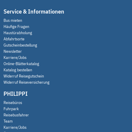
Ziel
Erlebnis
Service & Informationen
(24)
Ziel
Genuss
Bus mieten
(24)
Ziel
Häufige Fragen
Kultur
(24)
Haustürabholung
Ziel
Abfahrtsorte
Gutscheinbestellung
Newsletter
Filter anwenden
Karriere/Jobs
Online-Blätterkatalog
Katalog bestellen
Widerruf Reisegutschein
Widerruf Reiseversicherung
PHILIPPI
Reisebüros
Fuhrpark
Reisebusfahrer
Team
Karriere/Jobs