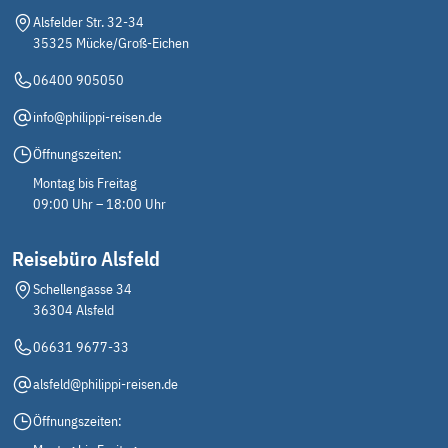
Busreise
(36)
Alsfelder Str. 32-34
Flugreise
(3)
35325 Mücke/Groß-Eichen
06400 905050
Saison
info@philippi-reisen.de
Sommer 2026
(32)
Öffnungszeiten:
Winter 2025/2026
(2)
Montag bis Freitag
Winter 2026/2027
09:00 Uhr – 18:00 Uhr
(5)
Reisebüro Alsfeld
Eigenschaften
Schellengasse 34
Alleinreisende
(1)
36304 Alsfeld
Meine Auszeit
(4)
06631 9677-33
Nachhaltigkeit
(1)
alsfeld@philippi-reisen.de
Neu
(7)
Öffnungszeiten:
Philippi Reisebegleitung