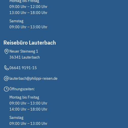
(3)
Montag bis Freitag
09:00 Uhr – 12:00 Uhr
13:00 Uhr – 18:00 Uhr
Reiseart
Samstag
Erlebnisreisen
(12)
09:00 Uhr – 13:00 Uhr
Flugreisen
(3)
Reisebüro Lauterbach
Kur- und Wellnessreisen
(1)
Neuer Steinweg 1
Musik- und Musicalreisen
36341 Lauterbach
(4)
Radreisen
06641 9191-15
(4)
lauterbach@philippi-reisen.de
Städtereisen
(26)
Öffnungszeiten:
Tagesfahrten
(10)
Montag bis Freitag
Wanderreisen
(1)
09:00 Uhr – 13:00 Uhr
14:00 Uhr – 18:00 Uhr
Bewertung
Samstag
09:00 Uhr – 13:00 Uhr
Aktiv
(24)