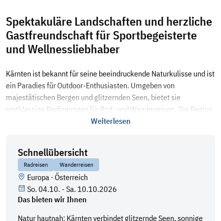
Spektakuläre Landschaften und herzliche
Gastfreundschaft für Sportbegeisterte
und Wellnessliebhaber
Kärnten ist bekannt für seine beeindruckende Naturkulisse und ist
ein Paradies für Outdoor-Enthusiasten. Umgeben von
majestätischen Bergen und glitzernden Seen, bietet sie
erstklassige Bedingungen für Rad- und Wanderreisen. Die Region
kombiniert unberührte Natur mit herzlicher Gastfreundschaft und
Weiterlesen
liefert genau die richtige Kulisse für unvergessliche Abenteuer.
Mittendrin liegt ein fantastisches Hotel, das wir für unsere
Schnellübersicht
kombinierte Rad- und Wanderreise ausgesucht haben: Das
4-
Radreisen
Wanderreisen
Sterne Falkensteiner Hotel & Spa Carinzia,
ist ideal für alle
Europa
·
Österreich
Sport- und Wellnessbegeisterte. Modern eingerichtete Zimmer,
So. 04.10. - Sa. 10.10.2026
eine gelungene Halbpension bestehend aus einem leckeren
Das bieten wir Ihnen
Frühstücksbuffet und regionalen Gerichten, eine gemütliche Bar
und eine Sonnenterrasse, um die Tage gemütlich ausklingen zu
Natur hautnah: Kärnten verbindet glitzernde Seen, sonnige