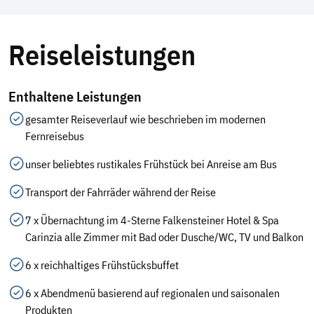
Telegram
Reiseleistungen
per E-Mail senden
Link kopieren
Enthaltene Leistungen
gesamter Reiseverlauf wie beschrieben im modernen
Fernreisebus
unser beliebtes rustikales Frühstück bei Anreise am Bus
Transport der Fahrräder während der Reise
7 x Übernachtung im 4-Sterne Falkensteiner Hotel & Spa
Carinzia alle Zimmer mit Bad oder Dusche/WC, TV und Balkon
6 x reichhaltiges Frühstücksbuffet
6 x Abendmenü basierend auf regionalen und saisonalen
Produkten