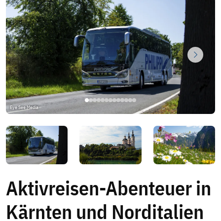
Nächste
Eye See Media
Aktivreisen-Abenteuer in
+ 11 Bilder
Kärnten und Norditalien