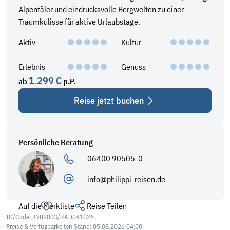
lassen. Außerdem bietet das Hotel den Acquapura SPA Bereich,
Alpentäler und eindrucksvolle Bergwelten zu einer
der auf mehr als 2.400 Quadratmetern reichlich Entspannung
Traumkulisse für aktive Urlaubstage.
ermöglicht. Ein Innen- und Außenpool, diverse Saunen und
Aktiv
Kultur
Dampfbäder sowie Massagen und Schönheitsbehandlungen.
Erlebnis
Genuss
1.299 €
ab
p.P.
Reise jetzt buchen
Persönliche Beratung
06400 90505-0
info@philippi-reisen.de
Auf die Merkliste
Reise Teilen
ID/Code: 3788003/RAD041026
Preise & Verfügbarkeiten Stand: 05.08.2026 04:00