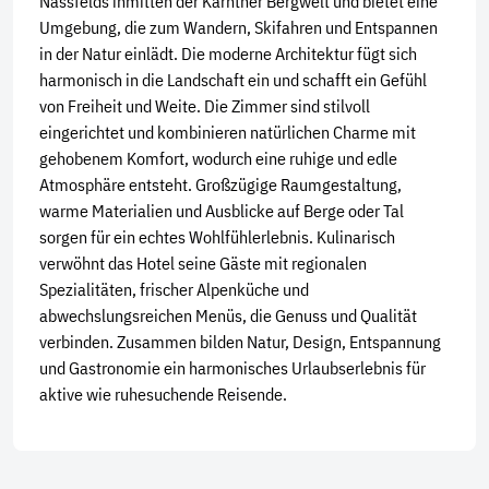
Nassfelds inmitten der Kärntner Bergwelt und bietet eine
Umgebung, die zum Wandern, Skifahren und Entspannen
in der Natur einlädt. Die moderne Architektur fügt sich
harmonisch in die Landschaft ein und schafft ein Gefühl
von Freiheit und Weite. Die Zimmer sind stilvoll
Teilen
Teile diese Reise
eingerichtet und kombinieren natürlichen Charme mit
gehobenem Komfort, wodurch eine ruhige und edle
Atmosphäre entsteht. Großzügige Raumgestaltung,
Aktivreisen-Abenteuer in Kärnten und
warme Materialien und Ausblicke auf Berge oder Tal
Norditalien
sorgen für ein echtes Wohlfühlerlebnis. Kulinarisch
verwöhnt das Hotel seine Gäste mit regionalen
Spezialitäten, frischer Alpenküche und
Facebook
abwechslungsreichen Menüs, die Genuss und Qualität
Vorheriges Element
Näch
Näch
verbinden. Zusammen bilden Natur, Design, Entspannung
und Gastronomie ein harmonisches Urlaubserlebnis für
Twitter
aktive wie ruhesuchende Reisende.
WhatsApp