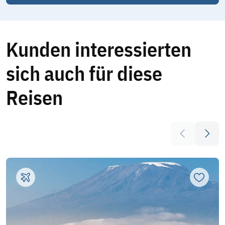
Kunden interessierten
sich auch für diese
Reisen
Vorheriges E
Nächs
Zur Mer