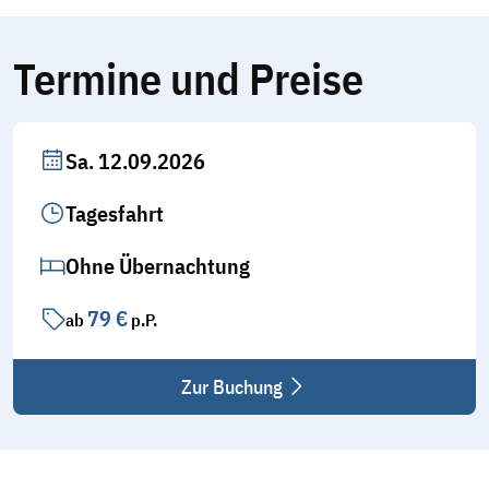
Termine und Preise
Sa. 12.09.2026
Tagesfahrt
Ohne Übernachtung
79 €
ab
p.P.
Teilen
Teile diese Reise
Zur Buchung
Linzer Winzerfest